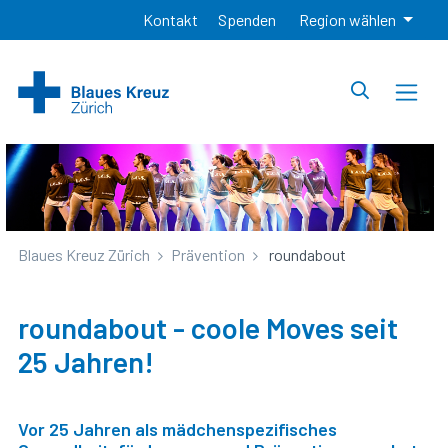
Kontakt
Spenden
Region wählen
Blaues Kreuz Zürich
Prävention
roundabout
roundabout - coole Moves seit
25 Jahren!
Vor 25 Jahren als mädchenspezifisches