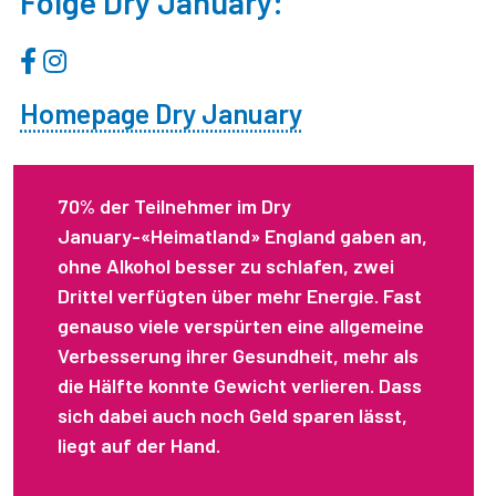
Folge Dry January:
Homepage Dry January
70% der Teilnehmer im Dry
January-«Heimatland» England gaben an,
ohne Alkohol besser zu schlafen, zwei
Drittel verfügten über mehr Energie. Fast
genauso viele verspürten eine allgemeine
Verbesserung ihrer Gesundheit, mehr als
die Hälfte konnte Gewicht verlieren. Dass
sich dabei auch noch Geld sparen lässt,
liegt auf der Hand.